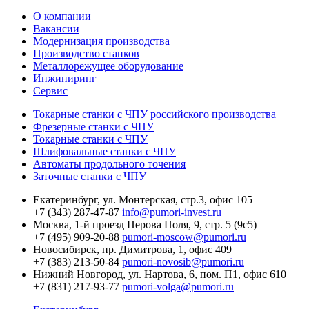
О компании
Вакансии
Модернизация производства
Производство станков
Металлорежущее оборудование
Инжиниринг
Сервис
Токарные станки с ЧПУ российского производства
Фрезерные станки с ЧПУ
Токарные станки с ЧПУ
Шлифовальные станки с ЧПУ
Автоматы продольного точения
Заточные станки с ЧПУ
Екатеринбург,
ул. Монтерская, стр.3, офис 105
+7 (343) 287-47-87
info@pumori-invest.ru
Москва,
1-й проезд Перова Поля, 9, стр. 5 (9с5)
+7 (495) 909-20-88
pumori-moscow@pumori.ru
Новосибирск,
пр. Димитрова, 1, офис 409
+7 (383) 213-50-84
pumori-novosib@pumori.ru
Нижний Новгород,
ул. Нартова, 6, пом. П1, офис 610
+7 (831) 217-93-77
pumori-volga@pumori.ru