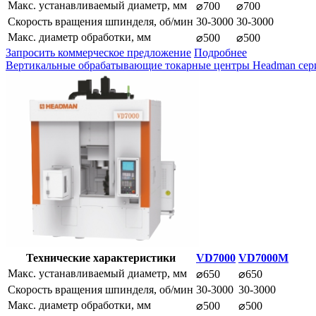
Макс. устанавливаемый диаметр, мм
⌀700
⌀700
Скорость вращения шпинделя, об/мин
30-3000
30-3000
Макс. диаметр обработки, мм
⌀500
⌀500
Запросить коммерческое предложение
Подробнее
Вертикальные обрабатывающие токарные центры Headman се
Технические характеристики
VD7000
VD7000M
Макс. устанавливаемый диаметр, мм
⌀650
⌀650
Скорость вращения шпинделя, об/мин
30-3000
30-3000
Макс. диаметр обработки, мм
⌀500
⌀500