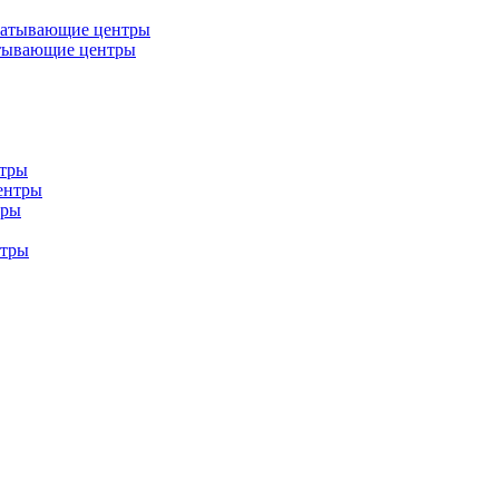
батывающие центры
тывающие центры
нтры
ентры
тры
нтры