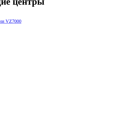
ие центры
рии VZ7000