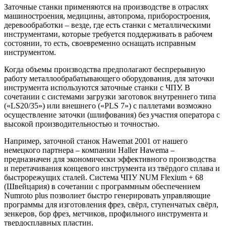
Заточные станки применяются на производстве в отраслях
машиностроения, медицины, автопрома, приборостроения,
деревообработки – везде, где есть станки с металлическими
инструментами, которые требуется поддерживать в рабочем
состоянии, то есть, своевременно оснащать исправным
инструментом.
Когда объемы производства предполагают беспрерывную
работу металлообрабатывающего оборудования, для заточки
инструмента используются заточные станки с ЧПУ. В
сочетании с системами загрузки заготовок внутреннего типа
(«LS20/35») или внешнего («PLS 7») с паллетами возможно
осуществление заточки (шлифования) без участия оператора с
высокой производительностью и точностью.
Например, заточной станок Hawemat 2001 от нашего
немецкого партнера – компании Haller Hawema –
предназначен для экономически эффективного производства
и перетачивания концевого инструмента из твёрдого сплава и
быстрорежущих сталей. Система ЧПУ NUM Flexium + 68
(Швейцария) в сочетании с программным обеспечением
Numroto plus позволиет быстро генерировать управляющие
программы для изготовления фрез, свёрл, ступенчатых свёрл,
зенкеров, бор фрез, метчиков, профильного инструмента и
твердосплавных пластин.