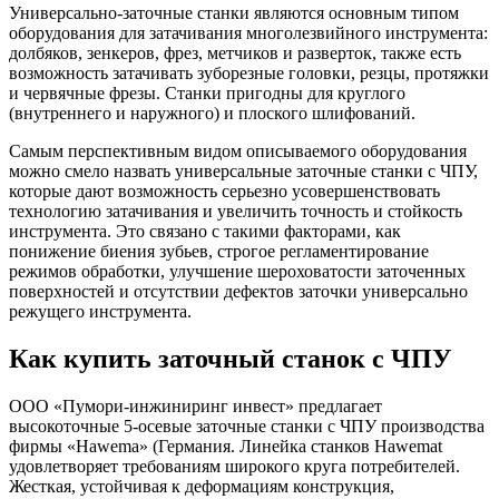
Универсально-заточные станки являются основным типом
оборудования для затачивания многолезвийного инструмента:
долбяков, зенкеров, фрез, метчиков и разверток, также есть
возможность затачивать зуборезные головки, резцы, протяжки
и червячные фрезы. Станки пригодны для круглого
(внутреннего и наружного) и плоского шлифований.
Самым перспективным видом описываемого оборудования
можно смело назвать универсальные заточные станки с ЧПУ,
которые дают возможность серьезно усовершенствовать
технологию затачивания и увеличить точность и стойкость
инструмента. Это связано с такими факторами, как
понижение биения зубьев, строгое регламентирование
режимов обработки, улучшение шероховатости заточенных
поверхностей и отсутствии дефектов заточки универсально
режущего инструмента.
Как купить заточный станок с ЧПУ
ООО «Пумори-инжиниринг инвест» предлагает
высокоточные 5-осевые заточные станки с ЧПУ производства
фирмы «Hawema» (Германия. Линейка станков Hawemat
удовлетворяет требованиям широкого круга потребителей.
Жесткая, устойчивая к деформациям конструкция,