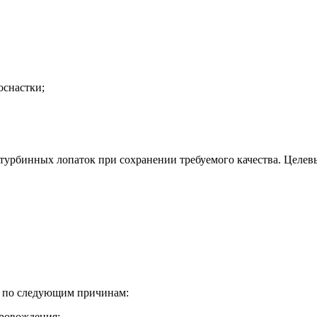
оснастки;
а турбинных лопаток при сохранении требуемого качества. Целе
» по следующим причинам:
провождения;