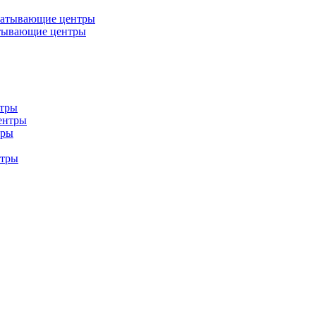
батывающие центры
тывающие центры
нтры
ентры
тры
нтры