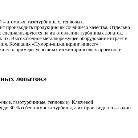
 – атомных, газотурбинных, тепловых.
олит производить продукцию высочайшего качества. Отдельно
е специализируются на изготовлении турбинных лопаток,
их их. Высокоточное металлорежущее оборудование играет в
ования. Компания «Пумори-инжиниринг инвест»
ании есть примеры успешных инжиниринговых проектов и
инных лопаток»
мные, газотурбинные, тепловые). Ключевой
 до 30 % себестоимости турбины, а их производство — один