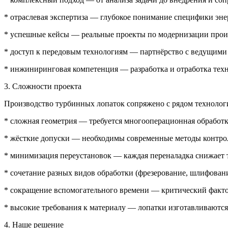
* отраслевая экспертиза — глубокое понимание специфики эн
* успешные кейсы — реальные проекты по модернизации произ
* доступ к передовым технологиям — партнёрство с ведущими
* инжиниринговая компетенция — разработка и отработка тех
3. Сложности проекта
Производство турбинных лопаток сопряжено с рядом технолог
* сложная геометрия — требуется многооперационная обработк
* жёсткие допуски — необходимы современные методы контрол
* минимизация переустановок — каждая переналадка снижает т
* сочетание разных видов обработки (фрезерование, шлифован
* сокращение вспомогательного времени — критический факт
* высокие требования к материалу — лопатки изготавливаются
4. Наше решение