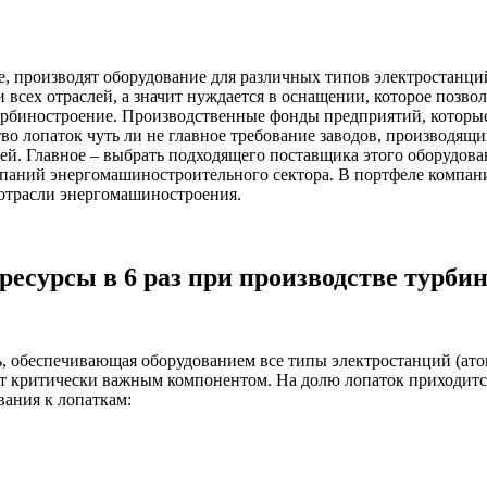
, производят оборудование для различных типов электростанций
всех отраслей, а значит нуждается в оснащении, которое позв
турбиностроение. Производственные фонды предприятий, которы
во лопаток чуть ли не главное требование заводов, производящ
олей. Главное – выбрать подходящего поставщика этого оборуд
омпаний энергомашиностроительного сектора. В портфеле комп
отрасли энергомашиностроения.
 ресурсы в 6 раз при производстве турб
, обеспечивающая оборудованием все типы электростанций (ато
т критически важным компонентом. На долю лопаток приходится
вания к лопаткам: