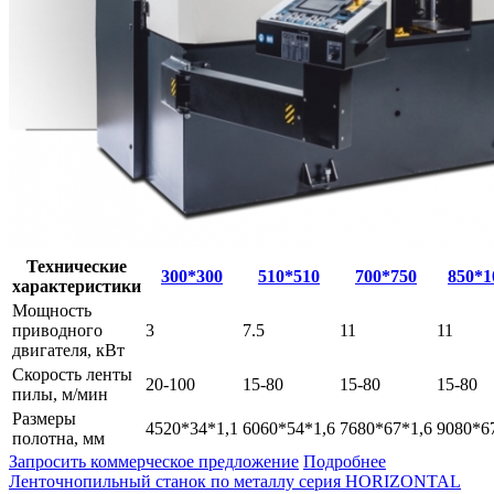
Технические
300*300
510*510
700*750
850*1
характеристики
Мощность
приводного
3
7.5
11
11
двигателя, кВт
Скорость ленты
20-100
15-80
15-80
15-80
пилы, м/мин
Размеры
4520*34*1,1
6060*54*1,6
7680*67*1,6
9080*6
полотна, мм
Запросить коммерческое предложение
Подробнее
Ленточнопильный станок по металлу серия HORIZONTAL